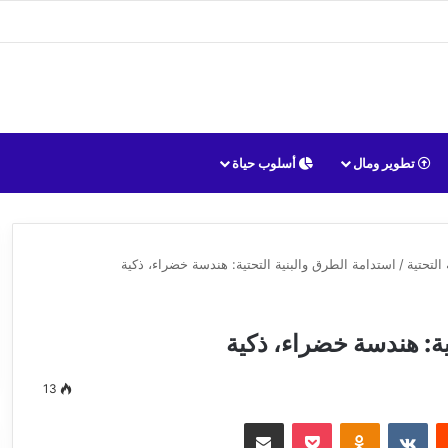
تطوير ومال
أسلوب حياة
التحتية
/
استدامة الطرق والبنية التحتية: هندسة خضراء، ذكية
ية: هندسة خضراء، ذكية
13
يست
Odnoklassniki
‫Pocket
مشاركة عبر البريد