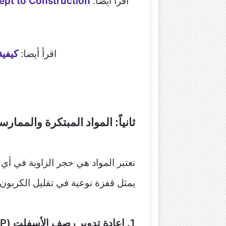
اقرأ أيضا:
ept to Construction
اقرأ أيضا:
كيفية
ثانياً: المواد المبتكرة والممار
تعتبر المواد هي حجر الزاوية في أي 
يمثل قفزة نوعية في تقليل الكربون.
1. إعادة تدوير رصف الأسفلت (RAP)