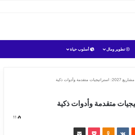
تطوير ومال
أسلوب حياة
استراتيجيات متقدمة وأدوات ذكية
11
يست
Odnoklassniki
‫Pocket
مشاركة عبر البريد