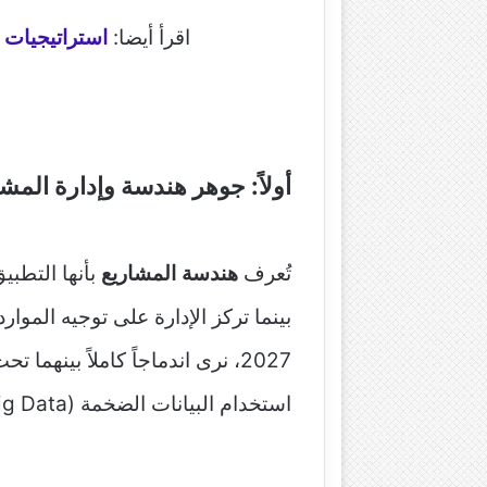
اقرأ أيضا:
استراتيجيات إد
أولاً: جوهر هندسة وإدارة الم
تُعرف
هندسة المشاريع
بأنها التطبي
بينما تركز الإدارة على توجيه الموا
2027، نرى اندماجاً كاملاً بينه
استخدام البيانات الضخمة (Big Data) لتوقع النتائج قبل البدء الفعلي.