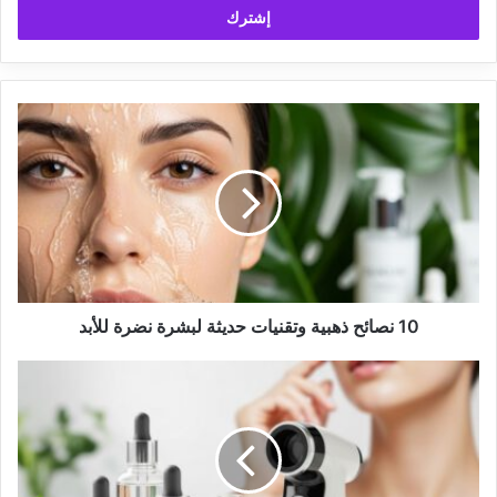
10
نصائح
ذهبية
وتقنيات
حديثة
لبشرة
نضرة
للأبد
10 نصائح ذهبية وتقنيات حديثة لبشرة نضرة للأبد
أسرار
وروتين
العناية
بجميع
أنواع
البشرة