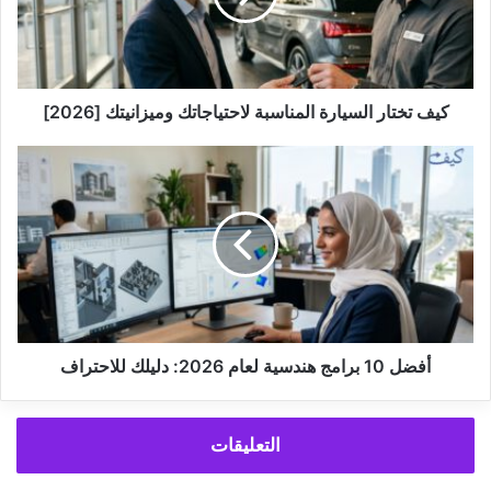
وميزانيتك
[2026]
كيف تختار السيارة المناسبة لاحتياجاتك وميزانيتك [2026]
أفضل
10
برامج
هندسية
لعام
2026:
دليلك
للاحتراف
أفضل 10 برامج هندسية لعام 2026: دليلك للاحتراف
التعليقات