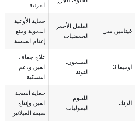
الحلوة، الجزر
القرنية
حماية الأوعية
الفلفل الأحمر،
فيتامين سي
الدموية ومنع
الحمضيات
إعتام العدسة
علاج جفاف
السلمون،
أوميغا 3
العين ودعم
التونة
الشبكية
حماية أنسجة
اللحوم،
الزنك
العين وإنتاج
البقوليات
صبغة الميلانين