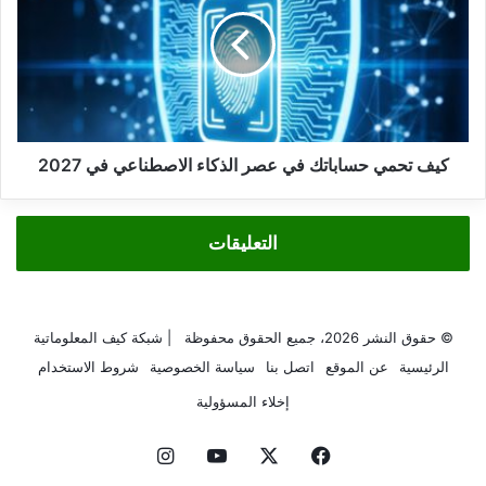
حساباتك
في
عصر
الذكاء
الاصطناعي
في
2027
كيف تحمي حساباتك في عصر الذكاء الاصطناعي في 2027
التعليقات
© حقوق النشر 2026، جميع الحقوق محفوظة | شبكة كيف المعلوماتية
الرئيسية
عن الموقع
اتصل بنا
سياسة الخصوصية
شروط الاستخدام
إخلاء المسؤولية
فيسبوك
‫X
‫YouTube
انستقرام