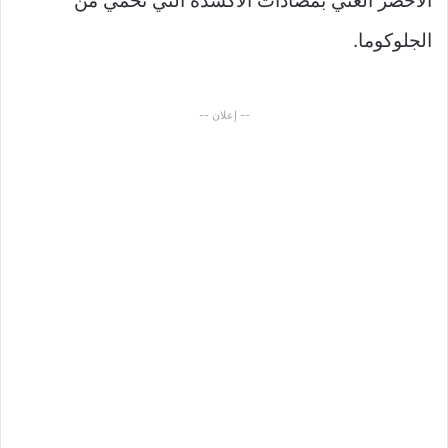
الأخضر الغني بمضادات الأكسدة التي تحمي من
الجلوكوما.
-- إعلان --