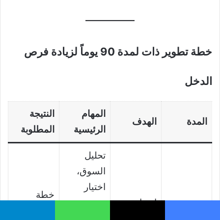
خطة تطوير ذات لمدة 90 يوماً لزيادة فرص
الدخل
المهام
النتيجة
المدة
الهدف
الرئيسية
المطلوبة
تحليل
السوق،
اختيار
خطة
اختيار
مصدر
واضحة
الأيام 1–
المهارة
التعلم،
يسبوك
‫X
واتساب
تيلقرام