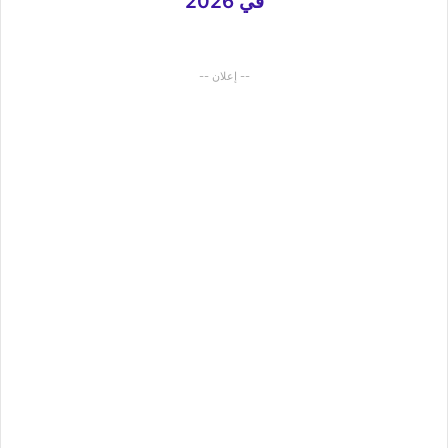
في 2026
-- إعلان --