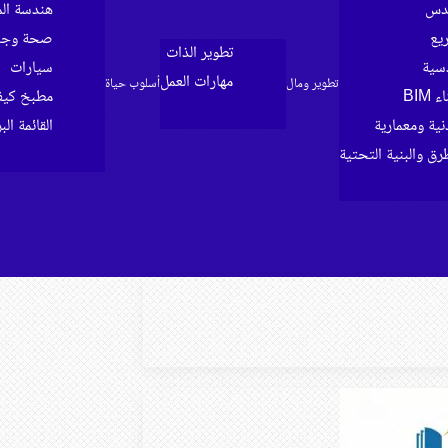
ندس
هندسة الم
ريع
صحة وجما
تطوير الذات
سية
سيارات
مهارات العمل
تطوير ومال
أسلوب حياة
BIM
مطبخ كي
ية ومعمارية
القائمة الب
رق والبنية التحتية