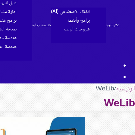
دليل المه
الذكاء الاصطناعي (AI)
إدارة مشا
برامج وأنظمة
برامج هند
تكنولوجيا
هندسة وإدارة
شروحات الويب
نمذجة البناء 
الرئيسية
هندسة مدن
هندسة الط
مقال
بحث
عشوائي
عن
الرئيسية
/
WeLib
WeLib