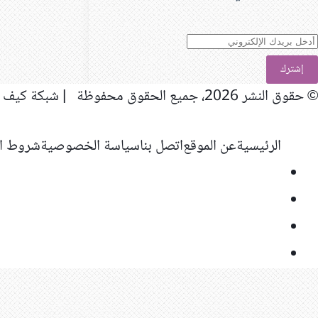
دخل
ريدك
لإلكتروني
© حقوق النشر 2026، جميع الحقوق محفوظة | شبكة كيف المعلوماتية
الرئيسية
عن الموقع
اتصل بنا
سياسة الخصوصية
شروط ال
فيسبوك
‫X
‫YouTube
انستقرام
ر
لذهاب