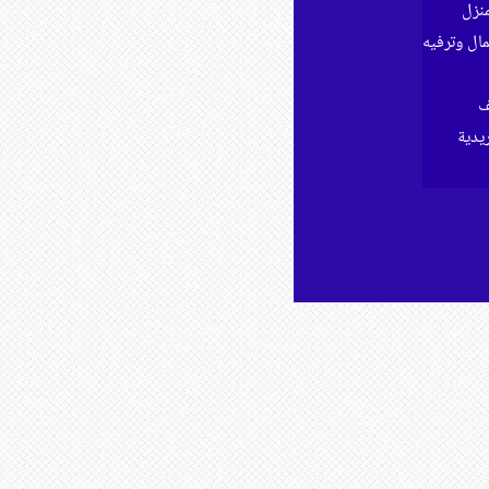
نزل
ل وترفيه
ف
ريدية