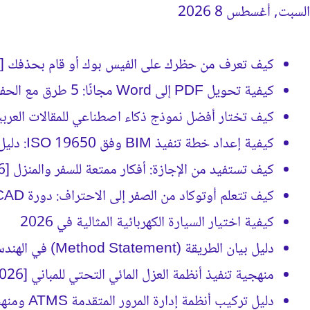
السبت, أغسطس 8 2026
جديد كيفَ
كيف تعرف من حظرك على الفيس بوك أو قام بحذفك [2026]
كيفية تحويل PDF إلى Word مجانًا: 5 طرق مع الحفاظ على التنسيق
كيف تختار أفضل نموذج ذكاء اصطناعي للمقالات العربية؟ (د
كيفية إعداد خطة تنفيذ BIM وفق ISO 19650: دليل BEP الشامل
كيف تستفيد من الإجازة: أفكار ممتعة للسفر والمنزل [2026]
كيف تتعلم أوتوكاد من الصفر إلى الاحتراف: دورة AutoCAD كاملة [2026]
كيفية اختيار السيارة الكهربائية المثالية في 2026
دليل بيان الطريقة (Method Statement) في الهندسة الإنشائية [2026]
منهجية تنفيذ أنظمة العزل المائي التحتي للمباني [2026]
دليل تركيب أنظمة إدارة المرور المتقدمة ATMS ومنهجية التنفيذ [2026]