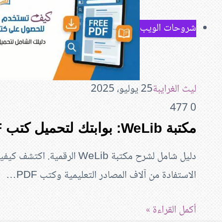
شروحات الويب
ليث الغرايبة
25 يوليو، 2025
477
0
مكتبة WeLib: بوابتك لتحميل كتب PDF مجانًا
دليل شامل لشرح مكتبة WeLib ال
الاستفادة من آلاف المصادر التعليمية وكتب PDF…
أكمل القراءة »