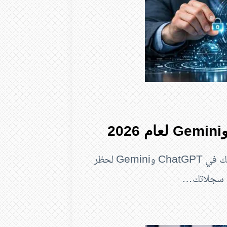
هل محادثاتك وملفاتك آمنة؟ اكتشف طرق حماية بياناتك في ChatGPT وGemini لحظر
ف سجلاتك…