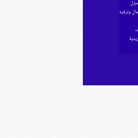
نزل
ل وترفيه
ف
ريدية