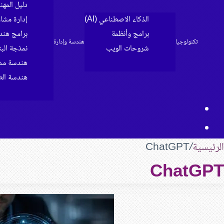
دليل المه
الذكاء الاصطناعي (AI)
إدارة مشا
برامج وأنظمة
برامج هند
تكنولوجيا
هندسة وإدارة
شروحات الويب
نمذجة البناء 
الرئيسية
هندسة مدن
هندسة الط
مقال
بحث
عشوائي
عن
الرئيسية
/
ChatGPT
ChatGPT