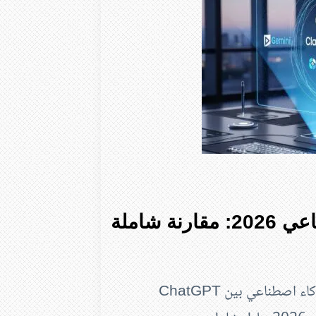
كيف أختار أفضل برنامج ذكاء اصطناعي 2026: مقارنة شاملة
اكتشف الفوارق الجوهرية وكيف تختار أفضل برنامج ذكاء اصطناعي بين ChatGPT