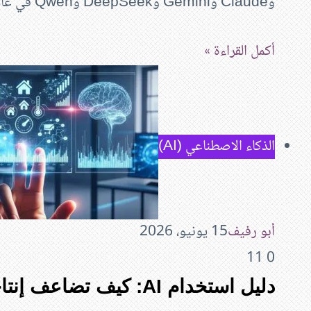
وClaude وGemini وDeepSeek وQwen في عام 2026. دليل شامل…
أكمل القراءة »
الذكاء الاصطناعي (AI)
أبو رفيف
15 يونيو، 2026
11
0
دليل استخدام AI: كيف تضاعف إنتاجيتك وتغير مستقبلك