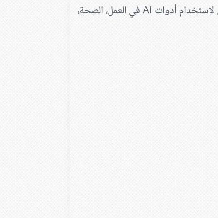
اكتشف كيف يغير الذكاء الاصطناعي حياتنا! دليل شامل لاستخدام أدوات AI في العمل، الصحة،