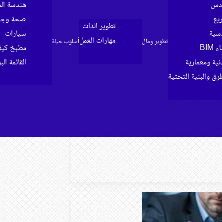
ندس
هندسة الم
ريع
صحة وجما
تطوير الذات
سية
سيارات
مهارات العمل
تطوير ومال
أسلوب حياة
BIM
مطبخ كي
ية ومعمارية
القائمة الب
رق والبنية التحتية