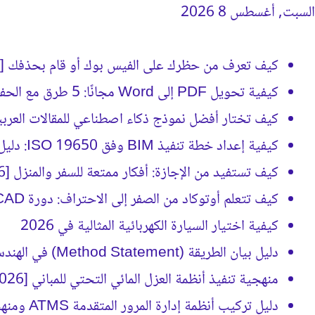
السبت, أغسطس 8 2026
جديد كيفَ
كيف تعرف من حظرك على الفيس بوك أو قام بحذفك [2026]
كيفية تحويل PDF إلى Word مجانًا: 5 طرق مع الحفاظ على التنسيق
كيف تختار أفضل نموذج ذكاء اصطناعي للمقالات العربية؟ (د
كيفية إعداد خطة تنفيذ BIM وفق ISO 19650: دليل BEP الشامل
كيف تستفيد من الإجازة: أفكار ممتعة للسفر والمنزل [2026]
كيف تتعلم أوتوكاد من الصفر إلى الاحتراف: دورة AutoCAD كاملة [2026]
كيفية اختيار السيارة الكهربائية المثالية في 2026
دليل بيان الطريقة (Method Statement) في الهندسة الإنشائية [2026]
منهجية تنفيذ أنظمة العزل المائي التحتي للمباني [2026]
دليل تركيب أنظمة إدارة المرور المتقدمة ATMS ومنهجية التنفيذ [2026]