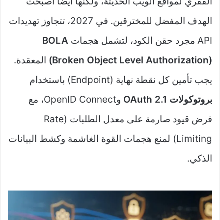
الفقري لمواقع الويب الحديثة، ولكنها أيضاً أصبحت
الهدف المفضل للمخترقين. في 2027، تتجاوز تهديدات
API مجرد حقن الكود، لتشمل هجمات
BOLA
(Broken Object Level Authorization)
المعقدة.
يجب تأمين كل نقطة نهاية (Endpoint) باستخدام
بروتوكولات OAuth 2.1
وOpenID Connect، مع
فرض قيود صارمة على معدل الطلبات (Rate
Limiting) لمنع هجمات القوة الغاشمة وكشط البيانات
الذكي.