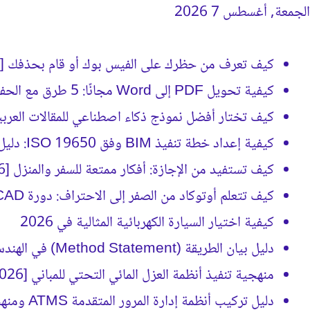
الجمعة, أغسطس 7 2026
جديد كيفَ
كيف تعرف من حظرك على الفيس بوك أو قام بحذفك [2026]
كيفية تحويل PDF إلى Word مجانًا: 5 طرق مع الحفاظ على التنسيق
كيف تختار أفضل نموذج ذكاء اصطناعي للمقالات العربية؟ (د
كيفية إعداد خطة تنفيذ BIM وفق ISO 19650: دليل BEP الشامل
كيف تستفيد من الإجازة: أفكار ممتعة للسفر والمنزل [2026]
كيف تتعلم أوتوكاد من الصفر إلى الاحتراف: دورة AutoCAD كاملة [2026]
كيفية اختيار السيارة الكهربائية المثالية في 2026
دليل بيان الطريقة (Method Statement) في الهندسة الإنشائية [2026]
منهجية تنفيذ أنظمة العزل المائي التحتي للمباني [2026]
دليل تركيب أنظمة إدارة المرور المتقدمة ATMS ومنهجية التنفيذ [2026]