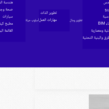
ندس
هندسة الم
ريع
صحة وجما
تطوير الذات
سية
سيارات
مهارات العمل
تطوير ومال
أسلوب حياة
BIM
مطبخ كي
ية ومعمارية
القائمة الب
رق والبنية التحتية