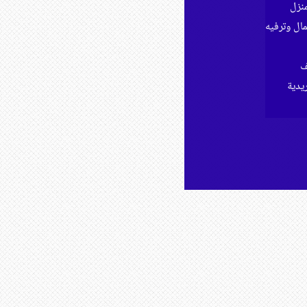
نزل
ل وترفيه
ف
ريدية