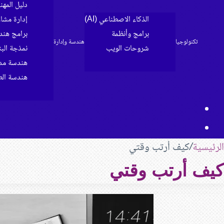
دليل المه
الذكاء الاصطناعي (AI)
إدارة مشا
برامج وأنظمة
برامج هند
تكنولوجيا
هندسة وإدارة
شروحات الويب
نمذجة البناء 
الرئيسية
هندسة مدن
هندسة الط
مقال
بحث
عشوائي
عن
الرئيسية
/
كيف أرتب وقتي
كيف أرتب وقتي