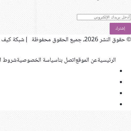
دخل
ريدك
لإلكتروني
© حقوق النشر 2026، جميع الحقوق محفوظة | شبكة كيف المعلوماتية
الرئيسية
عن الموقع
اتصل بنا
سياسة الخصوصية
شروط ال
فيسبوك
‫X
‫YouTube
انستقرام
ر
لذهاب