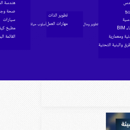
ندس
هندسة الم
ريع
صحة وجما
تطوير الذات
سية
سيارات
مهارات العمل
تطوير ومال
أسلوب حياة
BIM
مطبخ كي
ية ومعمارية
القائمة الب
رق والبنية التحتية