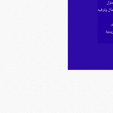
نزل
ل وترفيه
ف
ريدية