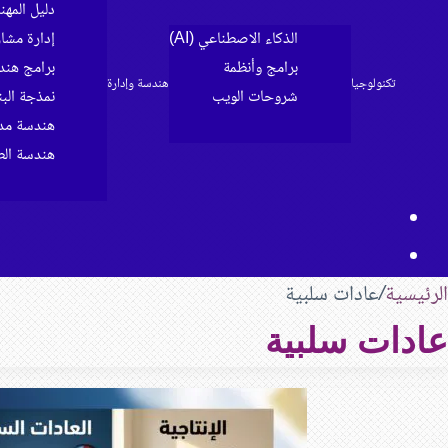
دليل المه
الذكاء الاصطناعي (AI)
إدارة مشا
برامج وأنظمة
برامج هند
تكنولوجيا
هندسة وإدارة
شروحات الويب
نمذجة البناء 
الرئيسية
هندسة مدن
هندسة الط
مقال
بحث
عشوائي
عن
الرئيسية
/
عادات سلبية
عادات سلبية