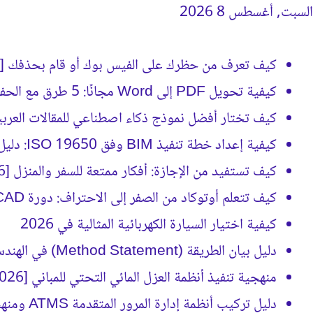
السبت, أغسطس 8 2026
جديد كيفَ
كيف تعرف من حظرك على الفيس بوك أو قام بحذفك [2026]
كيفية تحويل PDF إلى Word مجانًا: 5 طرق مع الحفاظ على التنسيق
كيف تختار أفضل نموذج ذكاء اصطناعي للمقالات العربية؟ (د
كيفية إعداد خطة تنفيذ BIM وفق ISO 19650: دليل BEP الشامل
كيف تستفيد من الإجازة: أفكار ممتعة للسفر والمنزل [2026]
كيف تتعلم أوتوكاد من الصفر إلى الاحتراف: دورة AutoCAD كاملة [2026]
كيفية اختيار السيارة الكهربائية المثالية في 2026
دليل بيان الطريقة (Method Statement) في الهندسة الإنشائية [2026]
منهجية تنفيذ أنظمة العزل المائي التحتي للمباني [2026]
دليل تركيب أنظمة إدارة المرور المتقدمة ATMS ومنهجية التنفيذ [2026]