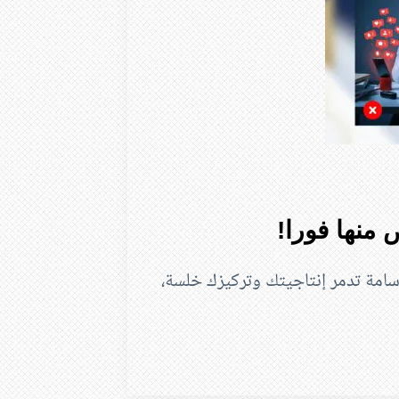
ات طويلة دون نتائج؟ اكتشف 15 عادة سامة تدمر إنتاجيتك وتركيزك خلسة،