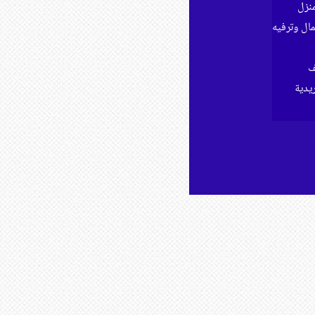
نزل
ل وترفيه
ف
ريدية