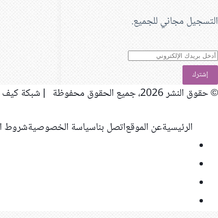
التسجيل مجاني للجميع.
دخل
ريدك
لإلكتروني
© حقوق النشر 2026، جميع الحقوق محفوظة | شبكة كيف المعلوماتية
الرئيسية
عن الموقع
اتصل بنا
سياسة الخصوصية
شروط ال
فيسبوك
‫X
‫YouTube
انستقرام