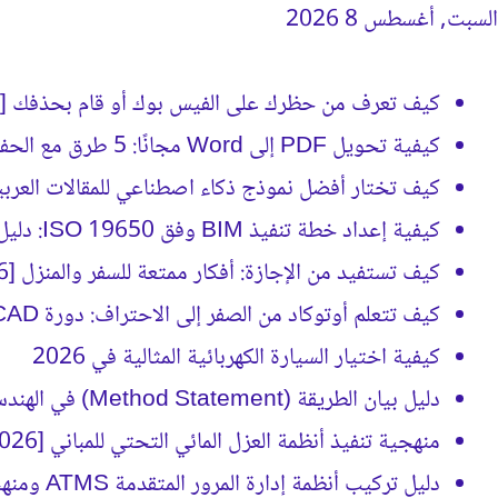
السبت, أغسطس 8 2026
جديد كيفَ
كيف تعرف من حظرك على الفيس بوك أو قام بحذفك [2026]
كيفية تحويل PDF إلى Word مجانًا: 5 طرق مع الحفاظ على التنسيق
كيف تختار أفضل نموذج ذكاء اصطناعي للمقالات العربية؟ (د
كيفية إعداد خطة تنفيذ BIM وفق ISO 19650: دليل BEP الشامل
كيف تستفيد من الإجازة: أفكار ممتعة للسفر والمنزل [2026]
كيف تتعلم أوتوكاد من الصفر إلى الاحتراف: دورة AutoCAD كاملة [2026]
كيفية اختيار السيارة الكهربائية المثالية في 2026
دليل بيان الطريقة (Method Statement) في الهندسة الإنشائية [2026]
منهجية تنفيذ أنظمة العزل المائي التحتي للمباني [2026]
دليل تركيب أنظمة إدارة المرور المتقدمة ATMS ومنهجية التنفيذ [2026]