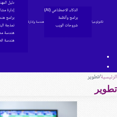
دليل المه
الذكاء الاصطناعي (AI)
إدارة مشا
برامج وأنظمة
برامج هند
تكنولوجيا
هندسة وإدارة
شروحات الويب
نمذجة البناء 
الرئيسية
هندسة مدن
هندسة الط
مقال
بحث
عشوائي
عن
الرئيسية
/
تطوير
تطوير