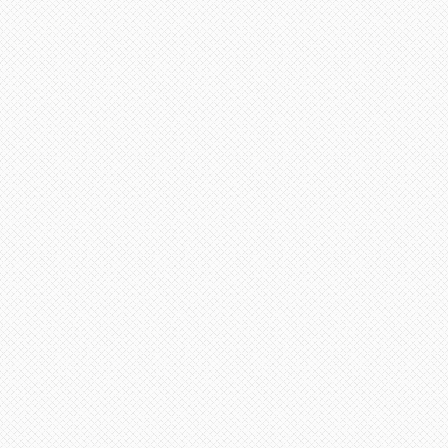
ر
لذهاب
لى
لأعلى