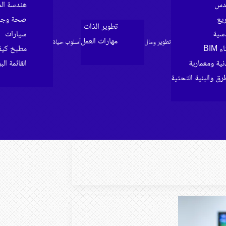
ندس
هندسة الم
ريع
صحة وجما
تطوير الذات
سية
سيارات
مهارات العمل
تطوير ومال
أسلوب حياة
BIM
مطبخ كي
ية ومعمارية
القائمة الب
رق والبنية التحتية