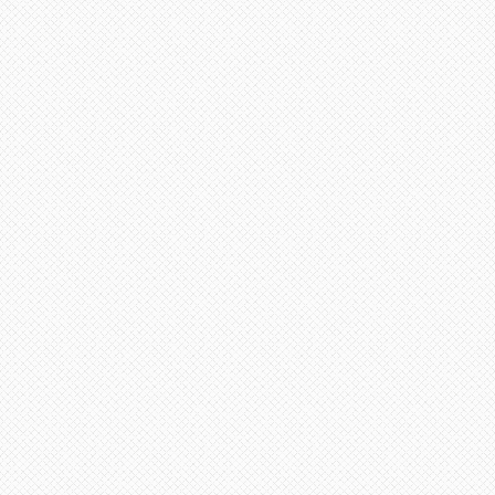
ر
لذهاب
لى
لأعلى