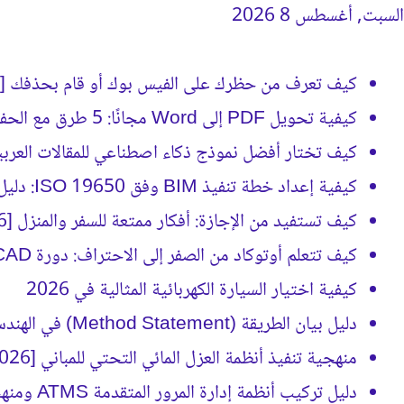
السبت, أغسطس 8 2026
جديد كيفَ
كيف تعرف من حظرك على الفيس بوك أو قام بحذفك [2026]
كيفية تحويل PDF إلى Word مجانًا: 5 طرق مع الحفاظ على التنسيق
كيف تختار أفضل نموذج ذكاء اصطناعي للمقالات العربية؟ (د
كيفية إعداد خطة تنفيذ BIM وفق ISO 19650: دليل BEP الشامل
كيف تستفيد من الإجازة: أفكار ممتعة للسفر والمنزل [2026]
كيف تتعلم أوتوكاد من الصفر إلى الاحتراف: دورة AutoCAD كاملة [2026]
كيفية اختيار السيارة الكهربائية المثالية في 2026
دليل بيان الطريقة (Method Statement) في الهندسة الإنشائية [2026]
منهجية تنفيذ أنظمة العزل المائي التحتي للمباني [2026]
دليل تركيب أنظمة إدارة المرور المتقدمة ATMS ومنهجية التنفيذ [2026]