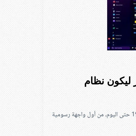
 ليكون نظام
اكتشف رحلة تطور نظام التشغيل ويندوز منذ عام 1985 حتى اليوم، من أول واجهة رسومية