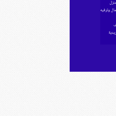
نزل
ل وترفيه
ف
ريدية