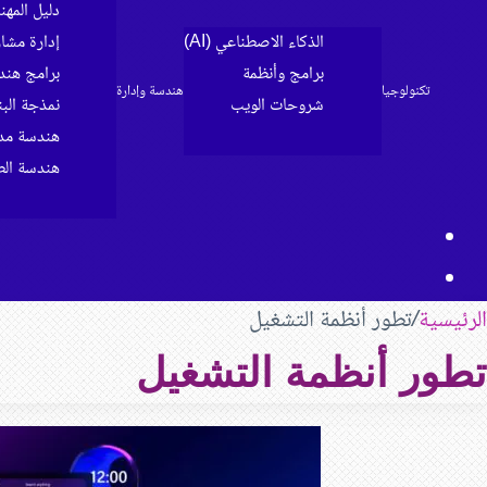
دليل المه
الذكاء الاصطناعي (AI)
إدارة مشا
برامج وأنظمة
برامج هند
تكنولوجيا
هندسة وإدارة
شروحات الويب
نمذجة البناء 
الرئيسية
هندسة مدن
هندسة الط
مقال
بحث
عشوائي
عن
الرئيسية
/
تطور أنظمة التشغيل
تطور أنظمة التشغيل