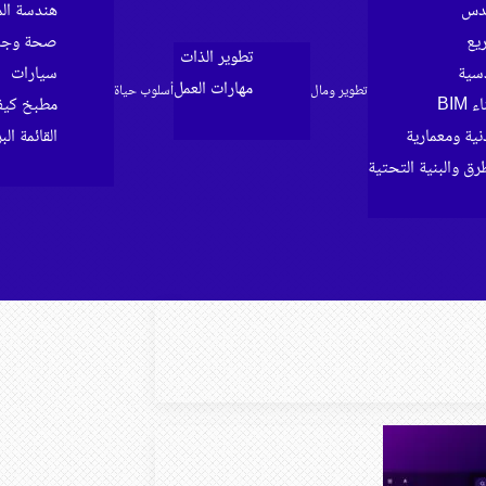
ندس
هندسة الم
ريع
صحة وجما
تطوير الذات
سية
سيارات
مهارات العمل
تطوير ومال
أسلوب حياة
BIM
مطبخ كي
ية ومعمارية
القائمة الب
رق والبنية التحتية