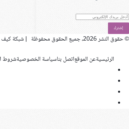
دخل
ريدك
لإلكتروني
© حقوق النشر 2026، جميع الحقوق محفوظة | شبكة كيف المعلوماتية
الرئيسية
عن الموقع
اتصل بنا
سياسة الخصوصية
شروط ال
فيسبوك
‫X
‫YouTube
انستقرام
ر
لذهاب