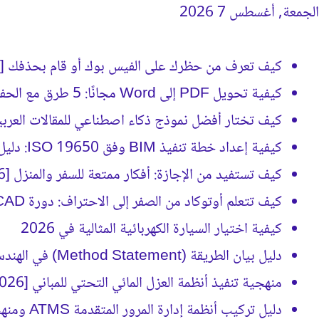
الجمعة, أغسطس 7 2026
جديد كيفَ
كيف تعرف من حظرك على الفيس بوك أو قام بحذفك [2026]
كيفية تحويل PDF إلى Word مجانًا: 5 طرق مع الحفاظ على التنسيق
كيف تختار أفضل نموذج ذكاء اصطناعي للمقالات العربية؟ (د
كيفية إعداد خطة تنفيذ BIM وفق ISO 19650: دليل BEP الشامل
كيف تستفيد من الإجازة: أفكار ممتعة للسفر والمنزل [2026]
كيف تتعلم أوتوكاد من الصفر إلى الاحتراف: دورة AutoCAD كاملة [2026]
كيفية اختيار السيارة الكهربائية المثالية في 2026
دليل بيان الطريقة (Method Statement) في الهندسة الإنشائية [2026]
منهجية تنفيذ أنظمة العزل المائي التحتي للمباني [2026]
دليل تركيب أنظمة إدارة المرور المتقدمة ATMS ومنهجية التنفيذ [2026]