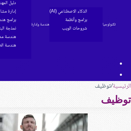
دليل المه
الذكاء الاصطناعي (AI)
إدارة مشا
برامج وأنظمة
برامج هند
تكنولوجيا
هندسة وإدارة
شروحات الويب
نمذجة البناء 
الرئيسية
هندسة مدن
هندسة الط
مقال
بحث
عشوائي
عن
الرئيسية
/
توظيف
توظيف