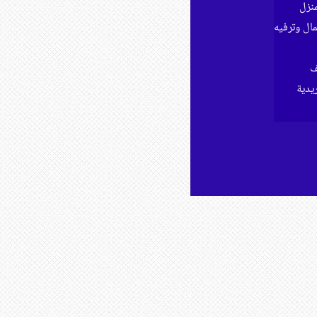
نزل
ل وترفيه
ف
ريدية