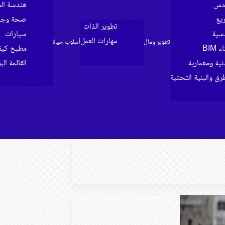
ندس
هندسة الم
ريع
صحة وجما
تطوير الذات
سية
سيارات
مهارات العمل
تطوير ومال
أسلوب حياة
BIM
مطبخ كي
ية ومعمارية
القائمة الب
رق والبنية التحتية