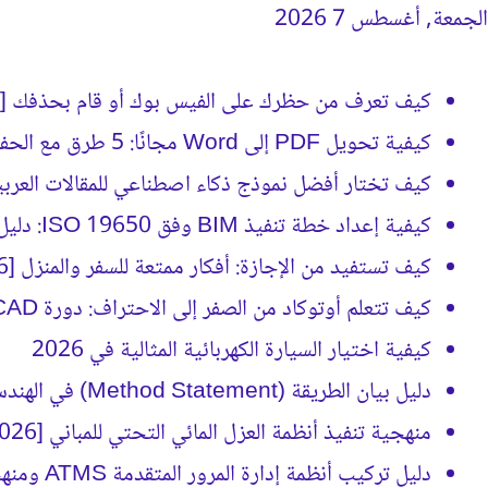
الجمعة, أغسطس 7 2026
جديد كيفَ
كيف تعرف من حظرك على الفيس بوك أو قام بحذفك [2026]
كيفية تحويل PDF إلى Word مجانًا: 5 طرق مع الحفاظ على التنسيق
كيف تختار أفضل نموذج ذكاء اصطناعي للمقالات العربية؟ (د
كيفية إعداد خطة تنفيذ BIM وفق ISO 19650: دليل BEP الشامل
كيف تستفيد من الإجازة: أفكار ممتعة للسفر والمنزل [2026]
كيف تتعلم أوتوكاد من الصفر إلى الاحتراف: دورة AutoCAD كاملة [2026]
كيفية اختيار السيارة الكهربائية المثالية في 2026
دليل بيان الطريقة (Method Statement) في الهندسة الإنشائية [2026]
منهجية تنفيذ أنظمة العزل المائي التحتي للمباني [2026]
دليل تركيب أنظمة إدارة المرور المتقدمة ATMS ومنهجية التنفيذ [2026]