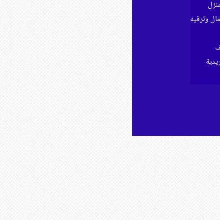
نزل
ل وترفيه
ف
ريدية