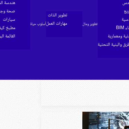
ندس
هندسة الم
ريع
صحة وجما
تطوير الذات
سية
سيارات
مهارات العمل
تطوير ومال
أسلوب حياة
BIM
مطبخ كي
ية ومعمارية
القائمة الب
رق والبنية التحتية