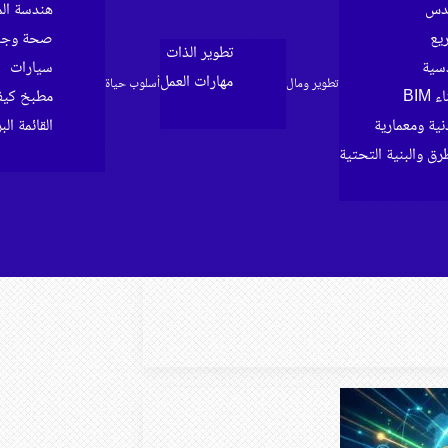
ندس
هندسة الم
ريع
صحة وجما
تطوير الذات
سية
سيارات
مهارات العمل
تطوير ومال
أسلوب حياة
BIM
مطبخ كي
ية ومعمارية
القائمة الب
رق والبنية التحتية