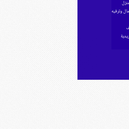
نزل
ل وترفيه
ف
ريدية