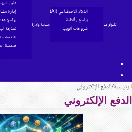
دليل المه
الذكاء الاصطناعي (AI)
إدارة مشا
برامج وأنظمة
برامج هند
تكنولوجيا
هندسة وإدارة
شروحات الويب
نمذجة البناء 
الرئيسية
هندسة مدن
هندسة الط
مقال
بحث
عشوائي
عن
الرئيسية
/
الدفع الإلكتروني
الدفع الإلكتروني