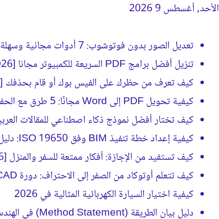
الأحد, أغسطس 9 2026
جديد كيفَ
تعديل الصور بدون فوتوشوب: 7 أدوات مجانية وسهلة [2026]
تنزيل أفضل برامج PDF السريعة للكمبيوتر مجانا [2026]
كيف تعرف من حظرك على الفيس بوك أو قام بحذفك [2026]
كيفية تحويل PDF إلى Word مجانًا: 5 طرق مع الحفاظ على التنسيق
كيف تختار أفضل نموذج ذكاء اصطناعي للمقالات العربية؟ (د
كيفية إعداد خطة تنفيذ BIM وفق ISO 19650: دليل BEP الشامل
كيف تستفيد من الإجازة: أفكار ممتعة للسفر والمنزل [2026]
كيف تتعلم أوتوكاد من الصفر إلى الاحتراف: دورة AutoCAD كاملة [2026]
كيفية اختيار السيارة الكهربائية المثالية في 2026
دليل بيان الطريقة (Method Statement) في الهندسة الإنشائية [2026]