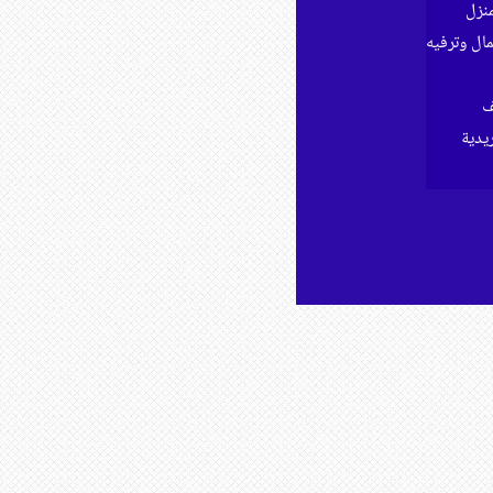
نزل
ل وترفيه
ف
ريدية