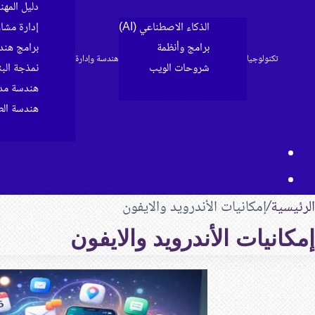
دليل المه
الذكاء الاصطناعي (AI)
إدارة مشا
برامج وأنظمة
برامج هند
تكنولوجيا
هندسة وإدارة
شروحات الويب
نمذجة البناء 
الرئيسية
هندسة مدن
هندسة الط
مقال
بحث
عشوائي
عن
الرئيسية
/
إمكانيات الأندرويد والايفون
إمكانيات الأندرويد والايفون