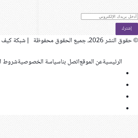
دخل
ريدك
لإلكتروني
© حقوق النشر 2026، جميع الحقوق محفوظة | شبكة كيف المعلوماتية
الرئيسية
عن الموقع
اتصل بنا
سياسة الخصوصية
شروط ال
فيسبوك
‫X
‫YouTube
انستقرام
ر
لذهاب