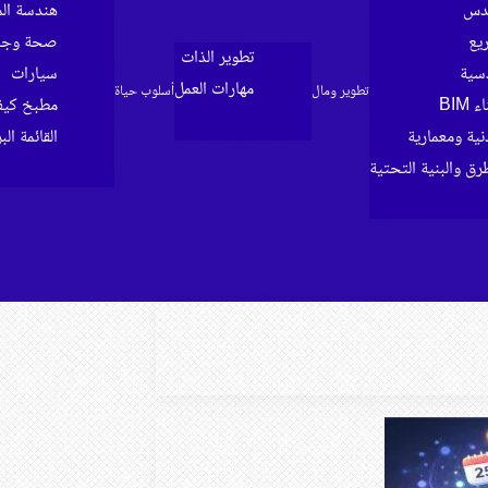
ندس
هندسة الم
ريع
صحة وجما
تطوير الذات
سية
سيارات
مهارات العمل
تطوير ومال
أسلوب حياة
BIM
مطبخ كي
ية ومعمارية
القائمة الب
رق والبنية التحتية