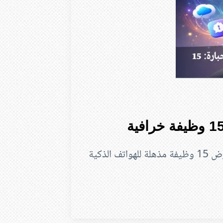
اكتشف كيف تحول هاتفك الذكي إلى أداة جبارة! استعرض 15 وظيفة مذهلة للهواتف الذكية