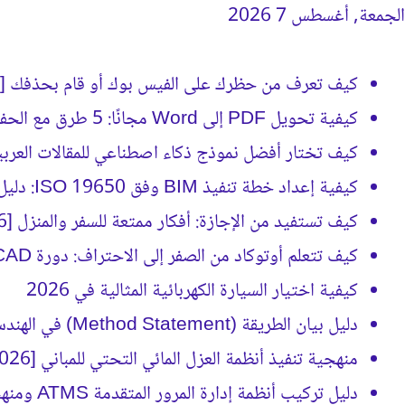
الجمعة, أغسطس 7 2026
جديد كيفَ
كيف تعرف من حظرك على الفيس بوك أو قام بحذفك [2026]
كيفية تحويل PDF إلى Word مجانًا: 5 طرق مع الحفاظ على التنسيق
كيف تختار أفضل نموذج ذكاء اصطناعي للمقالات العربية؟ (د
كيفية إعداد خطة تنفيذ BIM وفق ISO 19650: دليل BEP الشامل
كيف تستفيد من الإجازة: أفكار ممتعة للسفر والمنزل [2026]
كيف تتعلم أوتوكاد من الصفر إلى الاحتراف: دورة AutoCAD كاملة [2026]
كيفية اختيار السيارة الكهربائية المثالية في 2026
دليل بيان الطريقة (Method Statement) في الهندسة الإنشائية [2026]
منهجية تنفيذ أنظمة العزل المائي التحتي للمباني [2026]
دليل تركيب أنظمة إدارة المرور المتقدمة ATMS ومنهجية التنفيذ [2026]